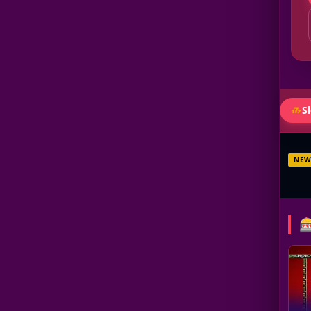
S
HO
Je
NE
