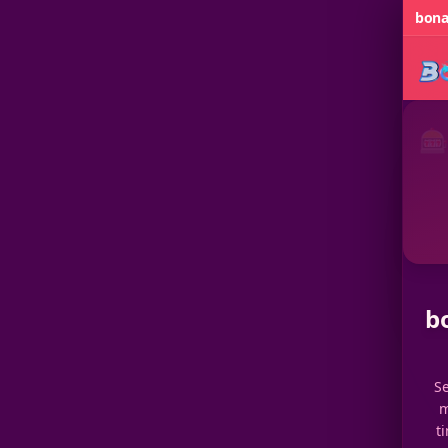
Bud**
bona
Sari*
And**
Rin**
an Game Seru
Adi**
Put**
🎰
aslot
Den**
Eka**
Ani**
Bay**
Cit**
Ded**
Emi**
b
Far**
Gil**
Han**
S
Ind**
m
Jas**
t
Kar**