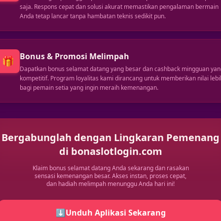
 menang putaran gratis 200,000 IDR
saja. Respons cepat dan solusi akurat memastikan pengalaman bermain
 melakukan deposit 600,000 IDR
Anda tetap lancar tanpa hambatan teknis sedikit pun.
 menarik dana 1,100,000 IDR
 mendapatkan bonus mingguan 120,000 IDR
 menang besar 1,400,000 IDR
Bonus & Promosi Melimpah
🎁
 melakukan penarikan 80,000 IDR
Dapatkan bonus selamat datang yang besar dan cashback mingguan yan
 menerima cashback 30,000 IDR
kompetitif. Program loyalitas kami dirancang untuk memberikan nilai lebi
 menang jackpot 4,500,000 IDR
bagi pemain setia yang ingin meraih kemenangan.
 melakukan deposit 300,000 IDR
 menarik dana 550,000 IDR
 menerima bonus harian 20,000 IDR
 menang putaran gratis 110,000 IDR
Bergabunglah dengan Lingkaran Pemenang
 melakukan penarikan 2,000,000 IDR
di bonaslotlogin.com
Klaim bonus selamat datang Anda sekarang dan rasakan
sensasi kemenangan besar. Akses instan, proses cepat,
dan hadiah melimpah menunggu Anda hari ini!
⬇️
Unduh Aplikasi Sekarang