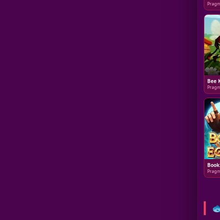
Pragm
Bee 
Pragm
Book
Pragm
