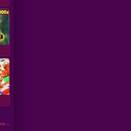
ame →