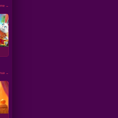
ame →
emua →