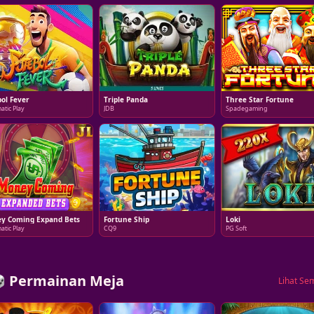
bol Fever
Triple Panda
Three Star Fortune
atic Play
JDB
Spadegaming
y Coming Expand Bets
Fortune Ship
Loki
atic Play
CQ9
PG Soft
 Permainan Meja
Lihat S