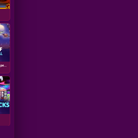
Big Bad Wolf Christmas Special