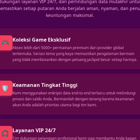
dukungan layanan VIP 24/7, dan perlindungan data mutakhir untu
 mendapatkan bonus mingguan 200,000 IDR
emastikan setiap putaran Anda berjalan aman, nyaman, dan pen
 menang besar 800,000 IDR
keuntungan maksimal.
 melakukan penarikan 600,000 IDR
 menerima cashback 45,000 IDR
 menang jackpot 3,000,000 IDR
Koleksi Game Eksklusif
🎮
 melakukan deposit 250,000 IDR
Akses lebih dari 5000+ permainan premium dari provider global
 menarik dana 900,000 IDR
terkemuka. Variasi tema yang kaya memastikan pengalaman bermain
 menerima bonus harian 30,000 IDR
yang tidak membosankan dengan peluang jackpot besar setiap harinya.
 menang putaran gratis 100,000 IDR
 melakukan penarikan 1,500,000 IDR
 menerima bonus deposit 100,000 IDR
Keamanan Tingkat Tinggi
🛡️
 menang besar 2,000,000 IDR
Kami menggunakan enkripsi data end-to-end terbaru untuk melindungi
 melakukan deposit 400,000 IDR
privasi dan saldo Anda. Bermainlah dengan tenang karena keamanan
 menarik dana 200,000 IDR
akun Anda adalah prioritas utama bagi tim kami.
 menerima bonus referral 50,000 IDR
 menang jackpot 7,000,000 IDR
 melakukan penarikan 350,000 IDR
Layanan VIP 24/7
🎧
 menerima bonus login 15,000 IDR
Tim dukungan pelanggan profesional kami siap membantu Anda kapan