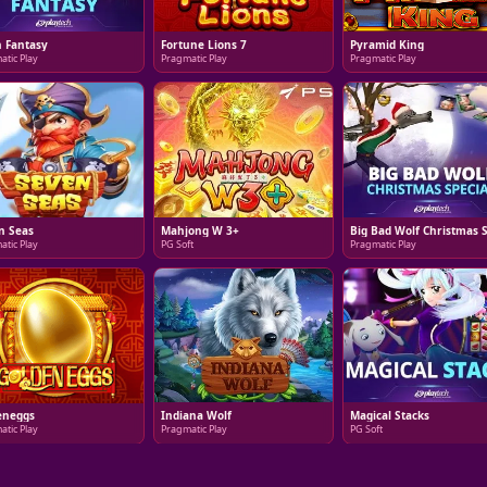
n Fantasy
Fortune Lions 7
Pyramid King
atic Play
Pragmatic Play
Pragmatic Play
n Seas
Mahjong W 3+
atic Play
PG Soft
Pragmatic Play
Indiana Wolf
Magical Stacks
eneggs
Pragmatic Play
PG Soft
atic Play