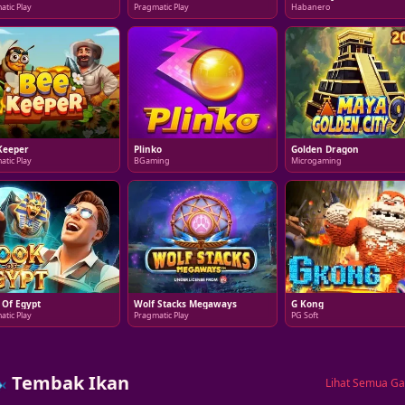
atic Play
Pragmatic Play
Habanero
Keeper
Plinko
Golden Dragon
atic Play
BGaming
Microgaming
 Of Egypt
Wolf Stacks Megaways
G Kong
atic Play
Pragmatic Play
PG Soft
 Tembak Ikan
Lihat Semua G