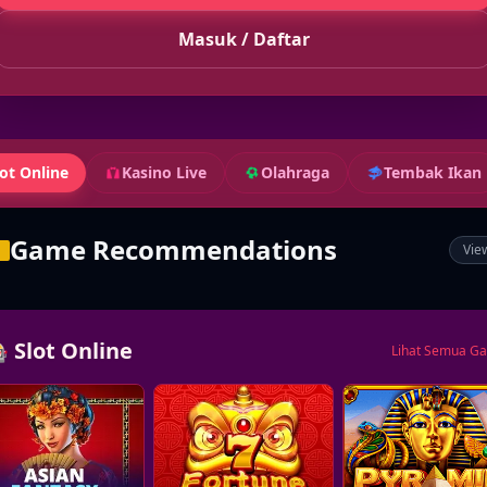
Masuk / Daftar
lot Online
Kasino Live
Olahraga
Tembak Ikan
T NOW
HOT NOW
welluxury
Superniubideluxe
Game Recommendations
View
W
 Slot Online
Lihat Semua G